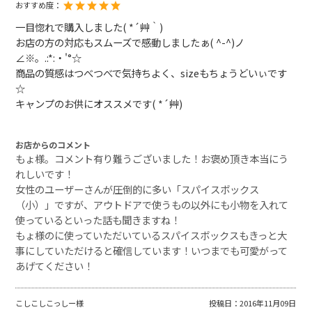
おすすめ度：
一目惚れで購入しました( *´艸｀)
お店の方の対応もスムーズで感動しましたぁ( ^-^)ノ
∠※。.:*:・'°☆
商品の質感はつべつべで気持ちよく、sizeもちょうどいぃです
☆
キャンプのお供にオススメです( *´艸)
お店からのコメント
もょ様。コメント有り難うございました！お褒め頂き本当にう
れしいです！
女性のユーザーさんが圧倒的に多い「スパイスボックス
（小）」ですが、アウトドアで使うもの以外にも小物を入れて
使っているといった話も聞きますね！
もょ様のに使っていただいているスパイスボックスもきっと大
事にしていただけると確信しています！いつまでも可愛がって
あげてください！
こしこしこっしー様
投稿日：
2016年11月09日